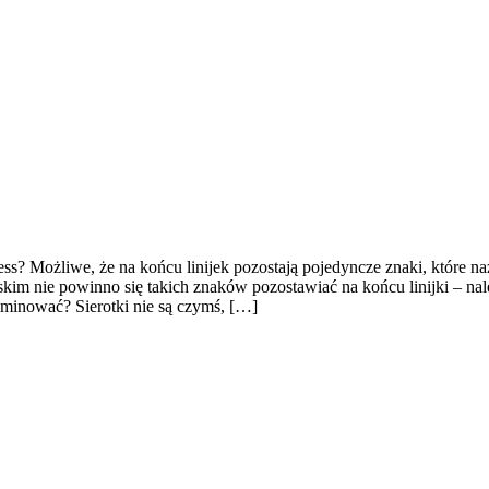
 Możliwe, że na końcu linijek pozostają pojedyncze znaki, które nazy
lskim nie powinno się takich znaków pozostawiać na końcu linijki – nale
minować? Sierotki nie są czymś, […]