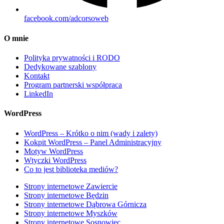
facebook.com/adcorsoweb
O mnie
Polityka prywatności i RODO
Dedykowane szablony
Kontakt
Program partnerski współpraca
LinkedIn
WordPress
WordPress – Krótko o nim (wady i zalety)
Kokpit WordPress – Panel Administracyjny
Motyw WordPress
Wtyczki WordPress
Co to jest biblioteka mediów?
Strony internetowe Zawiercie
Strony internetowe Będzin
Strony internetowe Dąbrowa Górnicza
Strony internetowe Myszków
Strony internetowe Sosnowiec