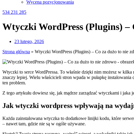
Wycena pozycjonowania
534 231 285
Wtyczki WordPress (Plugins) – 
23 lutego, 2026
Strona główna
»
Wtyczki WordPress (Plugins) – Co za dużo to nie z
Wtyczki to serce WordPressa. To właśnie dzięki nim możesz w kilka m
znaczy lepiej. Wielu właścicieli stron wpada w pułapkę instalowan
ten problem.
Z tego artykułu dowiesz się, jak mądrze zarządzać wtyczkami i jaka je
Jak wtyczki wordpress wpływają na wydaj
Każda zainstalowana wtyczka to dodatkowe linijki kodu, które serwer
– nawet tam, gdzie nie są w ogóle używane.
Skutek? Twoja strona zaczyna „ważyć” więcej, a wskaźniki takie jak 