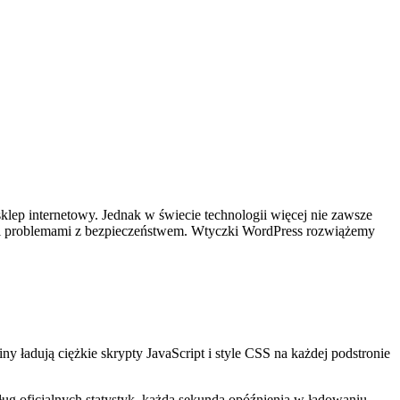
klep internetowy. Jednak w świecie technologii więcej nie zawsze
ci i problemami z bezpieczeństwem. Wtyczki WordPress rozwiążemy
y ładują ciężkie skrypty JavaScript i style CSS na każdej podstronie
ług oficjalnych statystyk, każda sekunda opóźnienia w ładowaniu