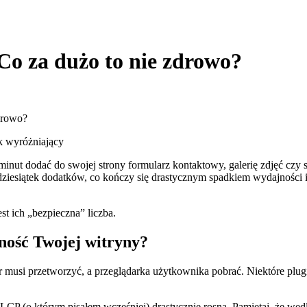
Co za dużo to nie zdrowo?
drowo?
inut dodać do swojej strony formularz kontaktowy, galerię zdjęć czy s
ia dziesiątek dodatków, co kończy się drastycznym spadkiem wydajnoś
st ich „bezpieczna” liczba.
ność Twojej witryny?
 musi przetworzyć, a przeglądarka użytkownika pobrać. Niektóre plugin
LCP (o którym pisałem wcześniej) drastycznie rosną. Pamiętaj, że wed